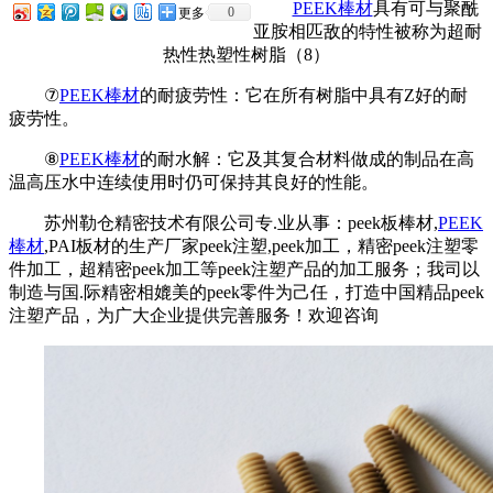
PEEK棒材
具有可与聚酰
0
更多
亚胺相匹敌的特性被称为超耐
热性热塑性树脂（8）
⑦
PEEK棒材
的耐疲劳性：它在所有树脂中具有Z好的耐
疲劳性。
⑧
PEEK棒材
的耐水解：它及其复合材料做成的制品在高
温高压水中连续使用时仍可保持其良好的性能。
苏州勒仓精密技术有限公司专.业从事：peek板棒材,
PEEK
棒材
,PAI板材的生产厂家peek注塑,peek加工，精密peek注塑零
件加工，超精密peek加工等peek注塑产品的加工服务；我司以
制造与国.际精密相媲美的peek零件为己任，打造中国精品peek
注塑产品，为广大企业提供完善服务！欢迎咨询